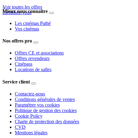
Voir toutes les offres
>
Mieux nous connaitre
Identifiez-vous
Les cinémas Pathé
Vos cinémas
Nos offres pro
Offres CE et associations
Offres revendeurs
Cinépass
Locations de salles
Service client
Contactez-nous
Conditions générales de ventes
Paramétrer vos cookies
Politique de gestion des cookies
Cookie Policy
Charte de protection des données
CVD
Mentions légales